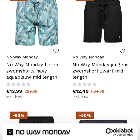
No Way Monday
No Way Monday
No Way Monday heren
No Way Monday jongens
zwemshorts navy
zwemshort zwart mid
aquablauw mid length
length
€13,99
€12,49
€27,99
€24,99
Incl. btw
Incl. btw
-50%
-50%