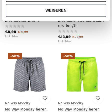
No Way Monday
No Way Monday
WEIGEREN
No Way Monday jongens
No Way Monday heren
zwemboxer zwart
zwemshort donkerblauw
mid length
€9,99
€19,99
Incl. btw
€13,99
€27,99
Incl. btw
-50%
-50%
No Way Monday
No Way Monday
No Way Monday heren
No Way Monday heren