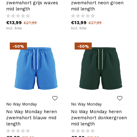
zwemshort grijs waves
zwemshort neon groen
mid length
mid length
€13,99
€13,99
€27,99
€27,99
Incl. btw
Incl. btw
-50%
-50%
No Way Monday
No Way Monday
No Way Monday heren
No Way Monday heren
zwemshort blauw mid
zwemshort donkergroen
length
mid length