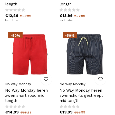
length
length
€12,49
€13,99
€24,99
€27,99
Incl. btw
Incl. btw
-50%
-50%
No Way Monday
No Way Monday
No Way Monday heren
No Way Monday heren
zwemshort rood mid
zwemshorts gestreept
length
mid length
€14,99
€13,99
€29,99
€27,99