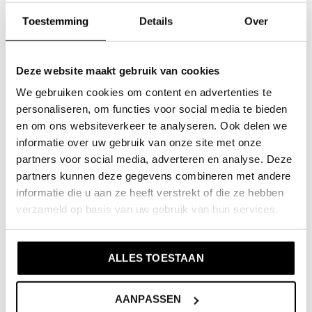
Toestemming
Details
Over
Deze website maakt gebruik van cookies
No Way Monday
No Way Monday
We gebruiken cookies om content en advertenties te
No Way Monday heren
No Way Monday jongens
zwemshort zwart mid
zwemboxer donkerblauw
personaliseren, om functies voor social media te bieden
length
en om ons websiteverkeer te analyseren. Ook delen we
€9,99
€19,99
informatie over uw gebruik van onze site met onze
€13,99
Incl. btw
€27,99
partners voor social media, adverteren en analyse. Deze
Incl. btw
partners kunnen deze gegevens combineren met andere
informatie die u aan ze heeft verstrekt of die ze hebben
-50%
-50%
verzameld op basis van uw gebruik van hun services.
ALLES TOESTAAN
AANPASSEN