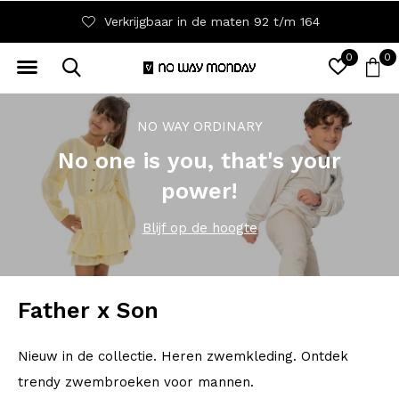
Verkrijgbaar in de maten 92 t/m 164
0
0
NO WAY ORDINARY
No one is you, that's your
power!
Blijf op de hoogte
Father x Son
Nieuw in de collectie. Heren zwemkleding. Ontdek
trendy zwembroeken voor mannen.