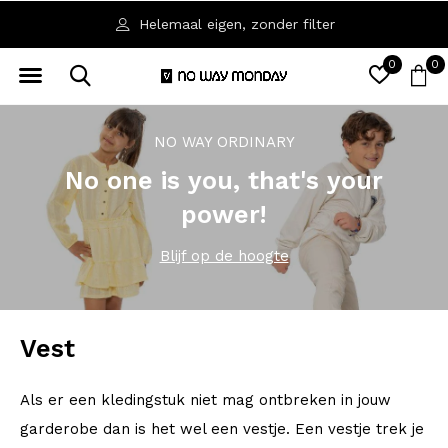
Helemaal eigen, zonder filter
0
0
NO WAY ORDINARY
No one is you, that's your
power!
Blijf op de hoogte
Vest
Als er een kledingstuk niet mag ontbreken in jouw
garderobe dan is het wel een vestje. Een vestje trek je