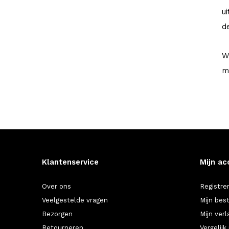
u
d
W
m
Klantenservice
Mijn ac
Over ons
Registre
Veelgestelde vragen
Mijn bes
Bezorgen
Mijn verl
Retourneren
Vergelij