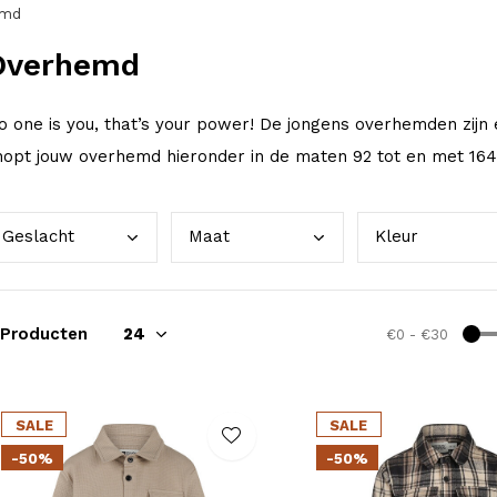
emd
Overhemd
o one is you, that’s your power! De jongens overhemden zijn 
hopt jouw overhemd hieronder in de maten 92 tot en met 164
Gesl
acht
Maat
Kleu
r
 Producten
€0
-
€30
SALE
SALE
-50%
-50%