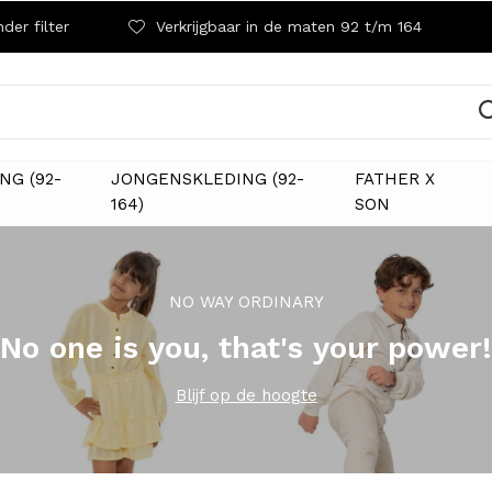
der filter
Verkrijgbaar in de maten 92 t/m 164
NG (92-
JONGENSKLEDING (92-
FATHER X
164)
SON
NO WAY ORDINARY
No one is you, that's your power!
Blijf op de hoogte