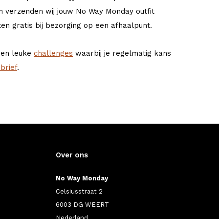
an verzenden wij jouw No Way Monday outfit
ten gratis bij bezorging op een afhaalpunt.
e en leuke
challenges
waarbij je regelmatig kans
brief
.
Over ons
No Way Monday
Celsiusstraat 2
6003 DG WEERT
Nederland