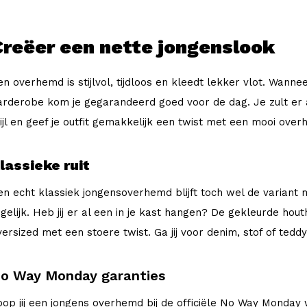
Creëer een nette jongenslook
en overhemd is stijlvol, tijdloos en kleedt lekker vlot. Wanne
arderobe kom je gegarandeerd goed voor de dag. Je zult er al
tijl en geef je outfit gemakkelijk een twist met een mooi ove
lassieke ruit
en echt klassiek jongensoverhemd blijft toch wel de variant m
egelijk. Heb jij er al een in je kast hangen? De gekleurde hou
versized met een stoere twist. Ga jij voor denim, stof of teddy?
o Way Monday garanties
oop jij een jongens overhemd bij de officiële No Way Monday