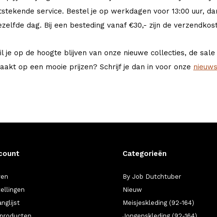
itstekende service. Bestel je op werkdagen voor 13:00 uur, d
ezelfde dag. Bij een besteding vanaf €30,- zijn de verzendkos
il je op de hoogte blijven van onze nieuwe collecties, de sal
aakt op een mooie prijzen? Schrijf je dan in voor onze
nieuws
count
Categorieën
ren
By Job Dutchtuber
tellingen
Nieuw
anglijst
Meisjeskleding (92-164)
k producten
Jongenskleding (92-164)