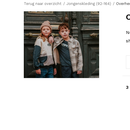
Terug naar overzicht
Jongenskleding (92-164)
Overh
N
s
3