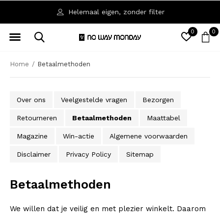
Helemaal eigen, zonder filter
0
0
Home
Betaalmethoden
Over ons
Veelgestelde vragen
Bezorgen
Retourneren
Betaalmethoden
Maattabel
Magazine
Win-actie
Algemene voorwaarden
Disclaimer
Privacy Policy
Sitemap
Betaalmethoden
We willen dat je veilig en met plezier winkelt. Daarom