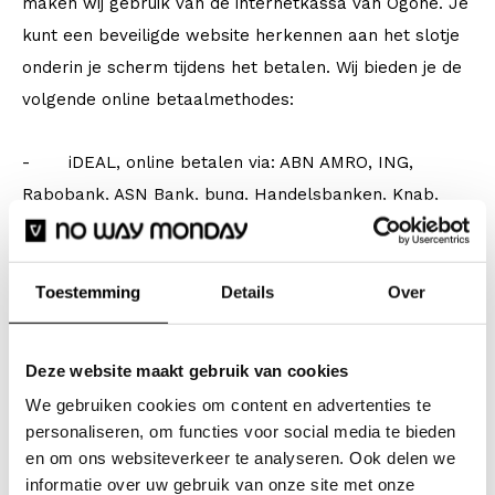
maken wij gebruik van de internetkassa van Ogone. Je
kunt een beveiligde website herkennen aan het slotje
onderin je scherm tijdens het betalen. Wij bieden je de
volgende online betaalmethodes:
- iDEAL, online betalen via: ABN AMRO, ING,
Rabobank, ASN Bank, bunq, Handelsbanken, Knab,
Moneyou, Regiobank, Revolut, SNS Bank, Triodos, Van
Lanschot.
Toestemming
Details
Over
-
Klarna - achteraf betalen
Deze website maakt gebruik van cookies
- Creditcard: wij accepteren MasterCard, Visa,
We gebruiken cookies om content en advertenties te
American Express
personaliseren, om functies voor social media te bieden
en om ons websiteverkeer te analyseren. Ook delen we
- Bancontact
informatie over uw gebruik van onze site met onze