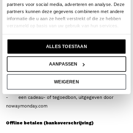
partners voor social media, adverteren en analyse. Deze
partners kunnen deze gegevens combineren met andere
- Belfius
informatie die u aan ze heeft verstrekt of die ze hebben
verzameld op basis van uw gebruik van hun services.
- KBC
ALLES TOESTAAN
- SOFORT Banking
- Paypal
AANPASSEN
- Giropay
WEIGEREN
- een cadeau- of tegoedbon, uitgegeven door
nowaymonday.com
Offline betalen (bankoverschrijving)