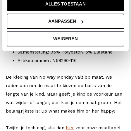
Merk: No Way Monday
ALLES TOESTAAN
Seizoen: Spring/Summer 2026
Collectie: Jongenskleding (vanaf maat 92) /
AANPASSEN
Babykleding (44-86)
Type:
Zwemkleding
WEIGEREN
Kleur: White + multi colour
Samenstelling: 95% Polyester/ 5% Elastane
Artikelnummer: N58290-116
De kleding van No Way Monday valt op maat. We
raden aan om de maat te kiezen op basis van de
lengte van je kind. Maar geeft je kind de voorkeur aan
wat wijder of langer, dan kies je een maat groter. Het
belangrijkste is: Do what makes him or her happy!
Twijfel je toch nog, klik dan
hier
voor onze maattabel.