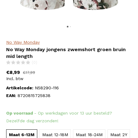
No Way Monday
No Way Monday jongens zwemshort groen bruin
mid length
(0)
€8,99
€17,99
Incl. btw
Artikelcode:
N58290-116
EAN:
8720815725838
Op voorraad
- Op werkdagen voor 13 uur besteld?
Dezelfde dag verzonden!
Maat 6-12M
Maat 12-18M
Maat 18-24M
Maat 2Y