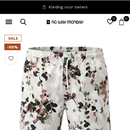
Kleding voor tieners
0
0
SALE
-50%