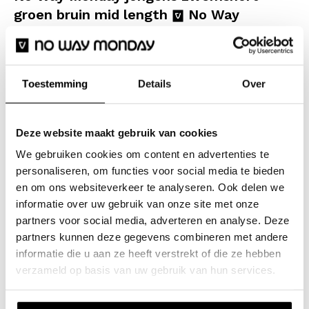
groen bruin mid length
No Way
Monday kinderkleding
Maak je klaar voor een zomer vol ontdekkingen met
deze No Way Monday jongens zwemshort. De print
Toestemming
Details
Over
met vlekken in mosgroen, roestbruin en antraciet
geeft de short een stoere look die perfect past bij een
Deze website maakt gebruik van cookies
dagje aan zee of het zwembad. Deze short is voorzien
We gebruiken cookies om content en advertenties te
van een elastische tailleband met een wit trekkoord,
personaliseren, om functies voor social media te bieden
zodat hij altijd goed aansluit tijdens het rennen,
en om ons websiteverkeer te analyseren. Ook delen we
zwemmen en springen. Het materiaal voelt zacht aan
informatie over uw gebruik van onze site met onze
partners voor social media, adverteren en analyse. Deze
en droogt snel, ideaal voor jongens die na een duik
partners kunnen deze gegevens combineren met andere
direct weer door willen naar hun volgende avontuur.
informatie die u aan ze heeft verstrekt of die ze hebben
verzameld op basis van uw gebruik van hun services.
Specificaties