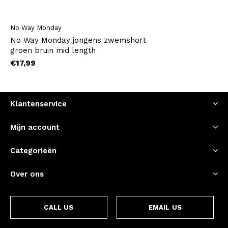
No Way Monday
No Way Monday jongens zwemshort
groen bruin mid length
€17,99
Klantenservice
Mijn account
Categorieën
Over ons
CALL US
EMAIL US