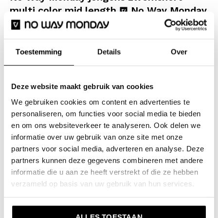
multi color mid length
No Way Monday
kinderkleding
Maak een statement op het strand met deze No Way
Toestemming
Details
Over
Monday jongens zwemshort in felle kleuren! De
diagonale banen in roze, geel, groen en blauw zorgen
voor een energieke look die perfect past bij actieve
Deze website maakt gebruik van cookies
zomerdagen. De short is voorzien van een elastische
We gebruiken cookies om content en advertenties te
tailleband en trekkoord, waardoor hij goed blijft zitten
personaliseren, om functies voor social media te bieden
en om ons websiteverkeer te analyseren. Ook delen we
tijdens het duiken en spelen. Het sneldrogende
informatie over uw gebruik van onze site met onze
materiaal zorgt ervoor dat je in no-time weer klaar
partners voor social media, adverteren en analyse. Deze
bent voor je volgende avontuur in de zon.
partners kunnen deze gegevens combineren met andere
informatie die u aan ze heeft verstrekt of die ze hebben
verzameld op basis van uw gebruik van hun services.
Specificaties
Merk: No Way Monday
ALLES TOESTAAN