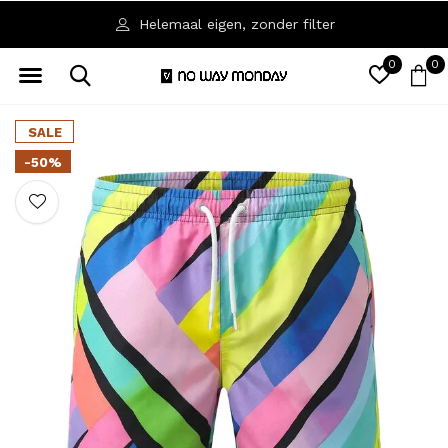
Helemaal eigen, zonder filter
0
0
SALE
-50%