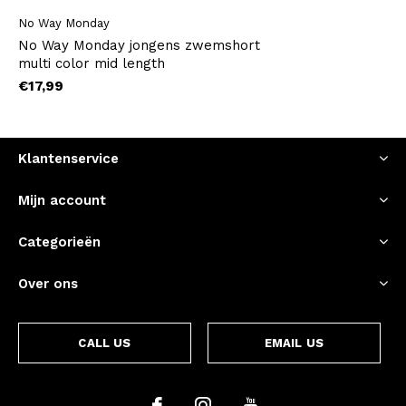
No Way Monday
No Way Monday jongens zwemshort
multi color mid length
€17,99
Klantenservice
Mijn account
Categorieën
Over ons
CALL US
EMAIL US