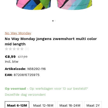
No Way Monday
No Way Monday jongens zwemshort multi color
mid length
(0)
€8,99
€17,99
Incl. btw
Artikelcode:
N58292-116
EAN:
8720815725975
Op voorraad
- Op werkdagen voor 13 uur besteld?
Dezelfde dag verzonden!
Maat 6-12M
Maat 12-18M
Maat 18-24M
Maat 2Y