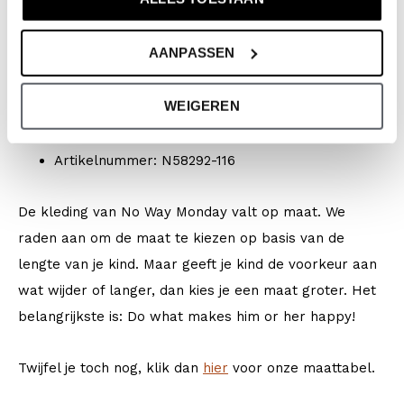
Seizoen: Spring/Summer 2026
Collectie: Jongenskleding (vanaf maat 92) /
AANPASSEN
Babykleding (44-86)
Type:
Zwemkleding
WEIGEREN
Kleur: White + multi colour
Samenstelling: 95% Polyester/ 5% Elastane
Artikelnummer: N58292-116
De kleding van No Way Monday valt op maat. We
raden aan om de maat te kiezen op basis van de
lengte van je kind. Maar geeft je kind de voorkeur aan
wat wijder of langer, dan kies je een maat groter. Het
belangrijkste is: Do what makes him or her happy!
Twijfel je toch nog, klik dan
hier
voor onze maattabel.