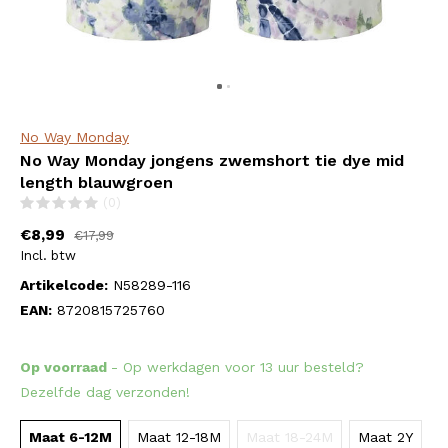
No Way Monday
No Way Monday jongens zwemshort tie dye mid
length blauwgroen
(0)
€8,99
€17,99
Incl. btw
Artikelcode:
N58289-116
EAN:
8720815725760
Op voorraad
- Op werkdagen voor 13 uur besteld?
Dezelfde dag verzonden!
Maat 6-12M
Maat 12-18M
Maat 18-24M
Maat 2Y