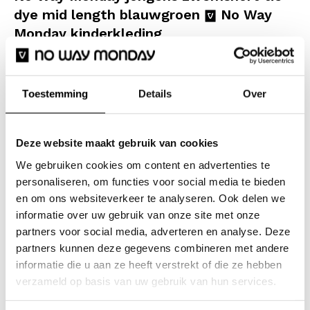
dye mid length blauwgroen
No Way
Monday kinderkleding
Beleef de ultieme zomer met deze No Way Monday
jongens zwemshort met een stoere tie-dye print. De
Toestemming
Details
Over
frisse mix van blauw- en groentinten zorgt voor een
vrolijke, trendy look op het strand of bij het zwembad.
De short heeft een elastische tailleband met een wit
Deze website maakt gebruik van cookies
trekkoord, waardoor hij altijd perfect blijft zitten
We gebruiken cookies om content en advertenties te
tijdens het maken van een bommetje in het zwembad,
personaliseren, om functies voor social media te bieden
en om ons websiteverkeer te analyseren. Ook delen we
duiken en spelen in de golven. Het comfortabele
informatie over uw gebruik van onze site met onze
materiaal voelt zacht aan en droogt razendsnel na een
partners voor social media, adverteren en analyse. Deze
frisse duik. Met deze zwemshort ben je klaar voor
partners kunnen deze gegevens combineren met andere
eindeloos veel zonnige avonturen!
informatie die u aan ze heeft verstrekt of die ze hebben
verzameld op basis van uw gebruik van hun services.
Specificaties