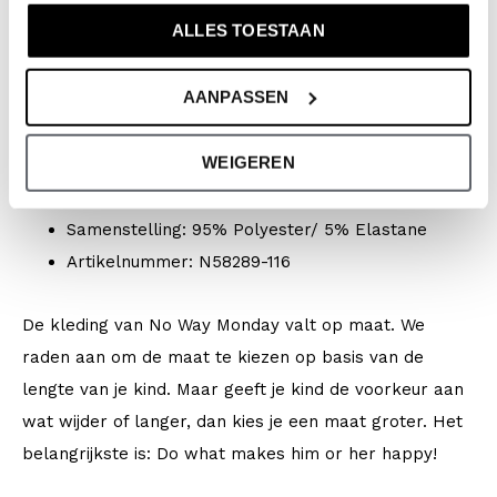
ALLES TOESTAAN
Merk: No Way Monday
Seizoen: Spring/Summer 2026
AANPASSEN
Collectie: Jongenskleding (vanaf maat 92) /
Babykleding (44-86)
WEIGEREN
Type:
Zwemkleding
Kleur: White + multi colour
Samenstelling: 95% Polyester/ 5% Elastane
Artikelnummer: N58289-116
De kleding van No Way Monday valt op maat. We
raden aan om de maat te kiezen op basis van de
lengte van je kind. Maar geeft je kind de voorkeur aan
wat wijder of langer, dan kies je een maat groter. Het
belangrijkste is: Do what makes him or her happy!