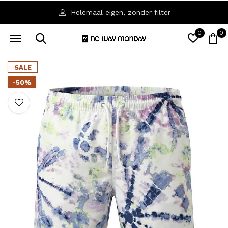
Helemaal eigen, zonder filter
0
0
SALE
-50%