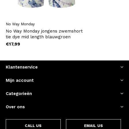
No Way Monday
No Way Monday jongens zwemshort
tie dye mid length blauwgroen
€17,99
Klantenservice
Mijn account
Categorieën
Over ons
CALL US
EMAIL US