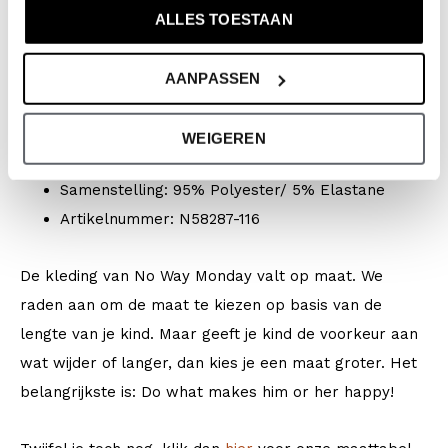
Merk: No Way Monday
ALLES TOESTAAN
Seizoen: Spring/Summer 2026
Collectie: Jongenskleding (vanaf maat 92) /
AANPASSEN
Babykleding (44-86)
Type:
Zwemkleding
WEIGEREN
Kleur: White + multi colour
Samenstelling: 95% Polyester/ 5% Elastane
Artikelnummer: N58287-116
De kleding van No Way Monday valt op maat. We
raden aan om de maat te kiezen op basis van de
lengte van je kind. Maar geeft je kind de voorkeur aan
wat wijder of langer, dan kies je een maat groter. Het
belangrijkste is: Do what makes him or her happy!