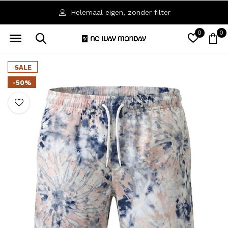
Helemaal eigen, zonder filter
0
0
SALE
-50%