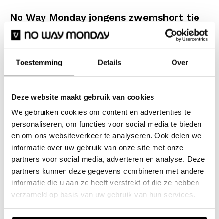
No Way Monday jongens zwemshort tie
dye mid length blauw
No Way Monday
kinderkleding
Toestemming
Details
Over
Beleef de ultieme zomer met deze No Way Monday
jongens zwemshort. De stoere tie-dye print in een mix
van donkerblauw en zachte pasteltinten geeft een
Deze website maakt gebruik van cookies
stoere look. Het materiaal voelt zacht aan en droogt
We gebruiken cookies om content en advertenties te
snel, zodat je na een verfrissende duik direct weer
personaliseren, om functies voor social media te bieden
door kunt naar het terras of het sportveld. De short
en om ons websiteverkeer te analyseren. Ook delen we
informatie over uw gebruik van onze site met onze
heeft een comfortabele pasvorm met een elastische
partners voor social media, adverteren en analyse. Deze
tailleband en een wit trekkoord, waardoor hij altijd
partners kunnen deze gegevens combineren met andere
perfect blijft zitten tijdens het zwemmen en spelen.
informatie die u aan ze heeft verstrekt of die ze hebben
verzameld op basis van uw gebruik van hun services.
Specificaties