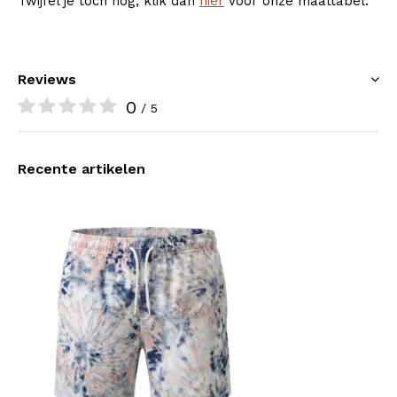
Twijfel je toch nog, klik dan
hier
voor onze maattabel.
Reviews
0
/ 5
Recente artikelen