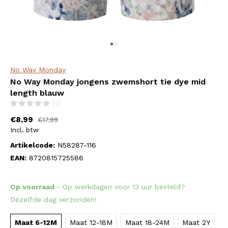
No Way Monday
No Way Monday jongens zwemshort tie dye mid
length blauw
(0)
€8,99
€17,99
Incl. btw
Artikelcode:
N58287-116
EAN:
8720815725586
Op voorraad
- Op werkdagen voor 13 uur besteld?
Dezelfde dag verzonden!
Maat 6-12M
Maat 12-18M
Maat 18-24M
Maat 2Y