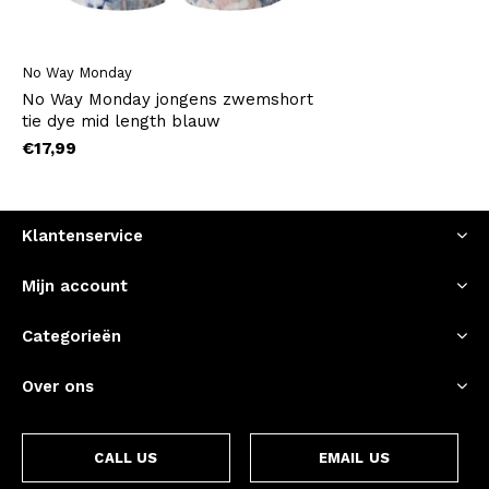
No Way Monday
No Way Monday jongens zwemshort
tie dye mid length blauw
€17,99
Klantenservice
Mijn account
Categorieën
Over ons
CALL US
EMAIL US