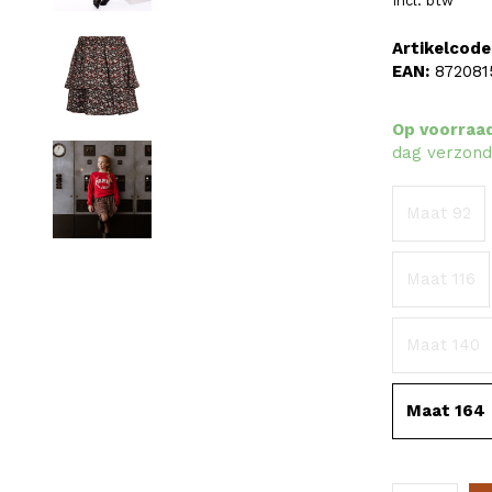
Incl. btw
Artikelcode
EAN:
872081
Op voorraa
dag verzond
Maat 92
Maat 116
Maat 140
Maat 164