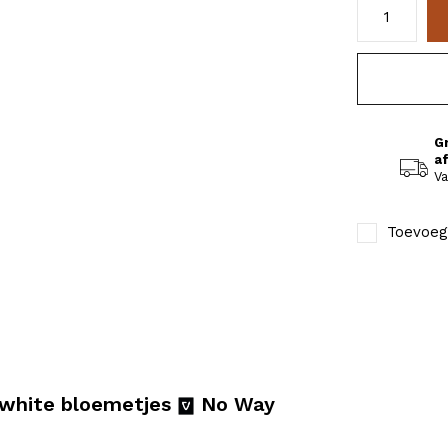
G
a
Va
Toevoeg
 white bloemetjes
No Way