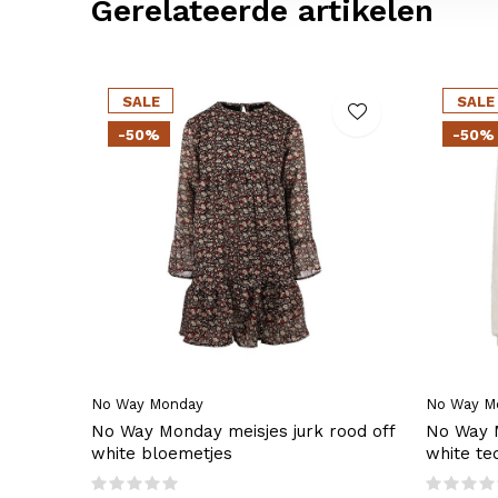
Gerelateerde artikelen
SALE
SALE
-50%
-50%
No Way Monday
No Way M
No Way Monday meisjes jurk rood off
No Way 
white bloemetjes
white te