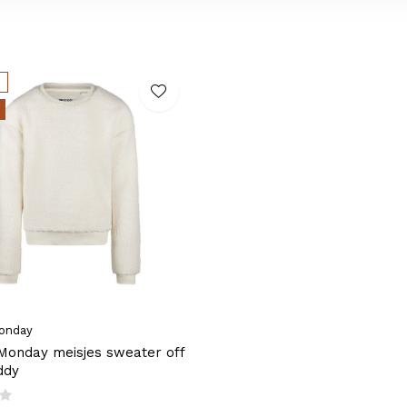
onday
Monday meisjes sweater off
ddy