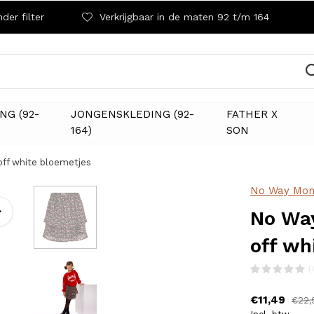
der filter
Verkrijgbaar in de maten 92 t/m 164
NG (92-
JONGENSKLEDING (92-
FATHER X
164)
SON
ff white bloemetjes
No Way Mon
No Way
off wh
(
€11,49
€22,