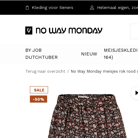
Kleding voor tieners
Helemaal eigen, zon
BY JOB
MEISJESKLEDI
NIEUW
DUTCHTUBER
164)
Terug naar overzicht
No Way Monday meisjes rok rood o
SALE
-50%