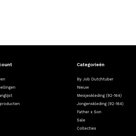
count
Categorieën
ren
By Job Dutchtuber
tellingen
Nieuw
anglijst
Meisjeskleding (92-164)
k producten
Jongenskleding (92-164)
Father x Son
Sale
Collecties