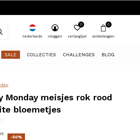
0
0
nederlands
inloggen
verlanglijst
winkelwagen
SALE
COLLECTIES
CHALLENGES
BLOG
day
 Monday meisjes rok rood
ite bloemetjes
0)
99
-50%