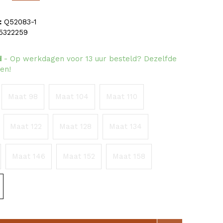
:
Q52083-1
5322259
d
- Op werkdagen voor 13 uur besteld? Dezelfde
en!
Maat 98
Maat 104
Maat 110
Maat 122
Maat 128
Maat 134
Maat 146
Maat 152
Maat 158