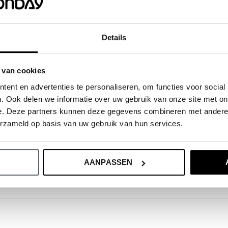
 raden aan om de maat te kiezen op
nd de voorkeur aan wat wijder of langer,
Details
s: Do what makes him or her happy!
 van cookies
bel.
ent en advertenties te personaliseren, om functies voor social
. Ook delen we informatie over uw gebruik van onze site met on
e. Deze partners kunnen deze gegevens combineren met andere i
erzameld op basis van uw gebruik van hun services.
AANPASSEN