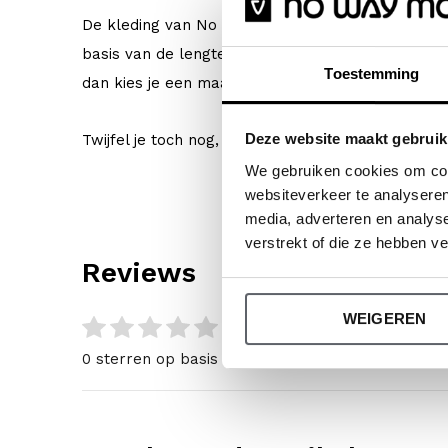
De kleding van No Way Monday valt op maat. We
basis van de lengte van je kind. Maar geeft je ki
Toestemming
dan kies je een maat groter. Het belangrijkste i
Deze website maakt gebruik
Twijfel je toch nog, klik dan
hier
voor onze maatta
We gebruiken cookies om cont
websiteverkeer te analyseren
media, adverteren en analys
verstrekt of die ze hebben v
Reviews
WEIGEREN
0
/ 5
0 sterren op basis van 0 beoordelingen