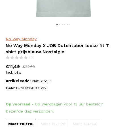
No Way Monday
No Way Monday X JOB Dutchtuber loose fit T-
shirt grijsblauw Nostalgie
(0)
€11,49
€22,99
Incl. btw
Artikelcode:
NX58169-1
EAN:
8720815687822
Op voorraad
- Op werkdagen voor 13 uur besteld?
Dezelfde dag verzonden!
Maat 110/116
Maat 122/128
Maat 134/140