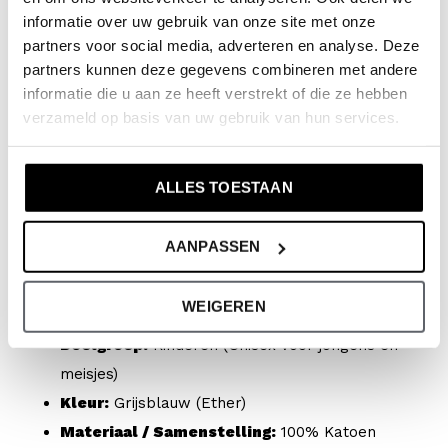
informatie over uw gebruik van onze site met onze
110/116
partners voor social media, adverteren en analyse. Deze
122/128
partners kunnen deze gegevens combineren met andere
134/140
informatie die u aan ze heeft verstrekt of die ze hebben
146/152
verzameld op basis van uw gebruik van hun services.
158/164
ALLES TOESTAAN
Productspecificaties:
AANPASSEN
Artikelnummer:
NX58169-1
Collectie:
No Way Monday x JOB Dutchtuber
WEIGEREN
Seizoen:
Spring/Summer 2026 (Zomercollectie)
Doelgroep:
Kinderen (Unisex voor jongens en
meisjes)
Kleur:
Grijsblauw (Ether)
Materiaal / Samenstelling:
100% Katoen