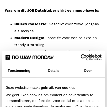
Waarom dit JOB Dutchtuber shirt een must-have is:
Unisex Collectie:
Geschikt voor zowel jongens
als meisjes.
Modern Design:
Loose fit voor een relaxte en
trendy uitstraling.
Hoog Draagcomfort:
Gemaakt van 100% katoen
voor een zacht gevoel.
Nostalgie Thema:
Grote borstprint.
Toestemming
Details
Over
Exclusief:
Onderdeel van de limited JOB
Dutchtuber samenwerking.
Deze website maakt gebruik van cookies
Beschikbare maten (Combinatiematen):
Beschikbaar
We gebruiken cookies om content en advertenties te
in de maten 110 t/m 164:
personaliseren, om functies voor social media te bieden
en om ons websiteverkeer te analyseren. Ook delen we