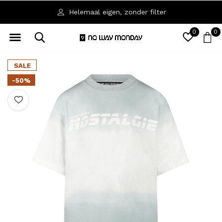
Verkrijgbaar in de maten 92 t/m 164
0
0
SALE
-50%