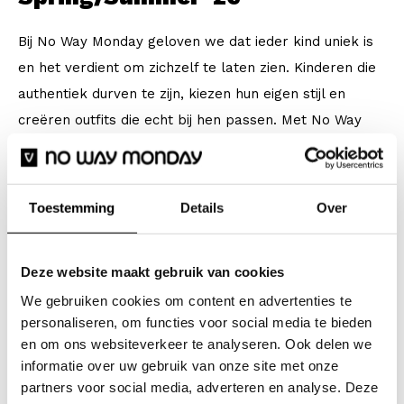
Bij No Way Monday geloven we dat ieder kind uniek is
en het verdient om zichzelf te laten zien. Kinderen die
authentiek durven te zijn, kiezen hun eigen stijl en
creëren outfits die echt bij hen passen. Met No Way
Monday kunnen kinderen onvergetelijke looks
samenstellen, spelen met kleuren en patronen en hun
eigen persoonlijke stijl ontdekken. Helemaal
Toestemming
Details
Over
ongefilterd en vol zelfvertrouwen. Het draait om het
vinden van een stijl die laat zien wie je bent en je goed
Deze website maakt gebruik van cookies
laat voelen. No Way Monday is verkrijgbaar in de
We gebruiken cookies om content en advertenties te
maten 92 t/m 164. Ontdek de collectie en laat je
personaliseren, om functies voor social media te bieden
inspireren door de campagnevideo hier.
en om ons websiteverkeer te analyseren. Ook delen we
informatie over uw gebruik van onze site met onze
Own your style,
partners voor social media, adverteren en analyse. Deze