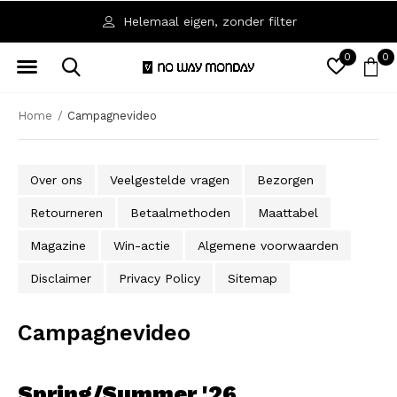
Helemaal eigen, zonder filter
0
0
Home
Campagnevideo
Over ons
Veelgestelde vragen
Bezorgen
Retourneren
Betaalmethoden
Maattabel
Magazine
Win-actie
Algemene voorwaarden
Disclaimer
Privacy Policy
Sitemap
Campagnevideo
Spring/Summer '26