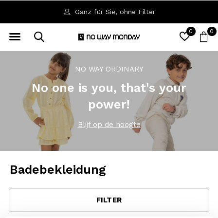
Ganz für Sie, ohne Filter
0
0
NO WAY ORDINARY
No one is you, that's your
power!
Blijf op de hoogte
Badebekleidung
FILTER