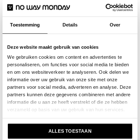
Toestemming
Details
Over
-50%
-50%
Deze website maakt gebruik van cookies
We gebruiken cookies om content en advertenties te
personaliseren, om functies voor social media te bieden
en om ons websiteverkeer te analyseren. Ook delen we
informatie over uw gebruik van onze site met onze
partners voor social media, adverteren en analyse. Deze
partners kunnen deze gegevens combineren met andere
No Way Monday
No Way Monday
informatie die u aan ze heeft verstrekt of die ze hebben
No Way Monday Mädchen
No Way Monday Mädchen-
verzameld op basis van uw gebruik van hun services.
Bikini Neon
Set in mehreren Farben
mit Zickzackmuster
€9,99
€19,99
Inkl. MwSt.
€14,99
€29,99
ALLES TOESTAAN
Inkl. MwSt.