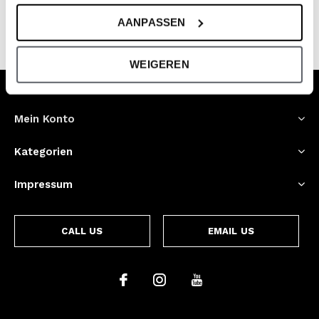
AANPASSEN
Gesehen 2 der 2 Produkte
WEIGEREN
Kundendienst
Mein Konto
Kategorien
Impressum
CALL US
EMAIL US