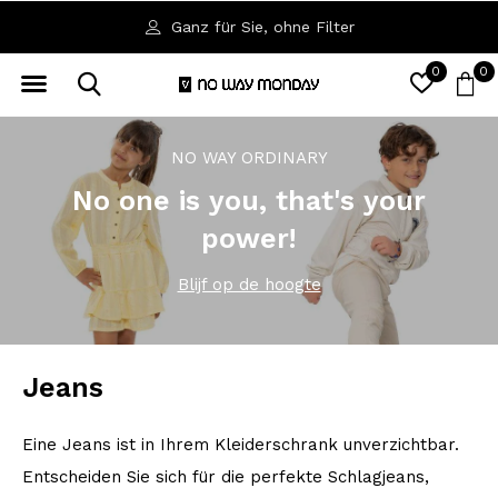
Ganz für Sie, ohne Filter
0
0
NO WAY ORDINARY
No one is you, that's your
power!
Blijf op de hoogte
Jeans
Eine Jeans ist in Ihrem Kleiderschrank unverzichtbar.
Entscheiden Sie sich für die perfekte Schlagjeans,