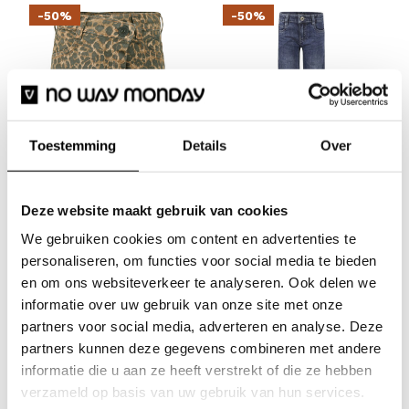
-50%
-50%
Toestemming
Details
Over
No Way Monday
No Way Monday
No Way Monday Mädchen
No Way Monday Mädchen-
Deze website maakt gebruik van cookies
Jeansrock mit
Weite-Bein-Jeans blau
We gebruiken cookies om content en advertenties te
Leopardenmuster und
personaliseren, om functies voor social media te bieden
Überwurf
€17,49
€34,99
en om ons websiteverkeer te analyseren. Ook delen we
Inkl. MwSt.
informatie over uw gebruik van onze site met onze
€14,99
€29,99
Inkl. MwSt.
partners voor social media, adverteren en analyse. Deze
partners kunnen deze gegevens combineren met andere
informatie die u aan ze heeft verstrekt of die ze hebben
-50%
-50%
verzameld op basis van uw gebruik van hun services.