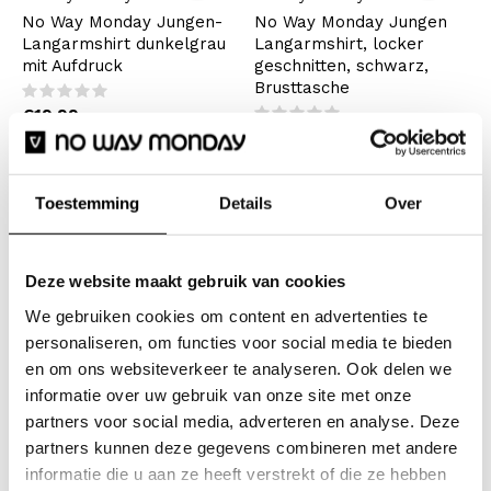
No Way Monday Jungen-
No Way Monday Jungen
Langarmshirt dunkelgrau
Langarmshirt, locker
mit Aufdruck
geschnitten, schwarz,
Brusttasche
€19,99
Inkl. MwSt.
€9,99
€19,99
Inkl. MwSt.
Toestemming
Details
Over
Gesehen 2 der 2 Produkte
Coole Longsleeves für Jungen
Deze website maakt gebruik van cookies
We gebruiken cookies om content en advertenties te
Ein Longsleeve wird nie langweilig und ist immer
personaliseren, om functies voor social media te bieden
en om ons websiteverkeer te analyseren. Ook delen we
angenehm zu tragen. Der Stoff ist nicht zu dick, aber
informatie over uw gebruik van onze site met onze
warm genug, um zum Beispiel im Frühling ohne Jacke
partners voor social media, adverteren en analyse. Deze
nach draußen zu gehen.
partners kunnen deze gegevens combineren met andere
informatie die u aan ze heeft verstrekt of die ze hebben