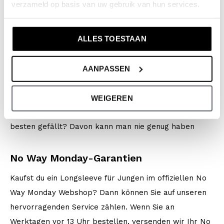
Mit Stil über den Schulhof gehen
verzameld op basis van uw gebruik van hun services.
Die Longsleeves sind in verschiedenen Farben und
ALLES TOESTAAN
Drucken erhältlich. Entscheiden Sie sich für ein
markantes Zitat, einen coolen grafischen Druck oder
ein schönes Basic? Und welche Farbe werden Sie
AANPASSEN
wählen? Setzen Sie auf dem Schulhof ein Zeichen mit
Ihrem neuen Longsleeve. Und Sie können sich nicht
WEIGEREN
entscheiden, welches Longsleeve für Jungen Ihnen am
besten gefällt? Davon kann man nie genug haben
No Way Monday-Garantien
Kaufst du ein Longsleeve für Jungen im offiziellen No
Way Monday Webshop? Dann können Sie auf unseren
hervorragenden Service zählen. Wenn Sie an
Werktagen vor 13 Uhr bestellen, versenden wir Ihr No