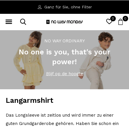
Ganz für Sie, ohne Filter
0
0
NO WAY ORDINARY
No one is you, that's your
power!
Blijf op de hoogte
Langarmshirt
Das Longsleeve ist zeitlos und wird immer zu einer
guten Grundgarderobe gehören. Haben Sie schon ein