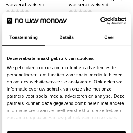
wasserabweisend
wasserabweisend
€34,99
€34,99
€69,99
€69,99
Inkl. MwSt.
Inkl. MwSt.
Toestemming
Details
Over
Gesehen 4 der 4 Produkte
Winterjacke für Jungen
Deze website maakt gebruik van cookies
We gebruiken cookies om content en advertenties te
In der umfangreichen Kollektion von Wintermänteln für
personaliseren, om functies voor social media te bieden
Jungen in den Größen 92-164 finden Sie immer einen
en om ons websiteverkeer te analyseren. Ook delen we
informatie over uw gebruik van onze site met onze
Mantel, der zu Ihnen passt. Verbringen Sie viel Zeit im
partners voor social media, adverteren en analyse. Deze
Freien? Gehen Sie im Winter gerne aus? Dann
partners kunnen deze gegevens combineren met andere
entscheiden Sie sich für einen warmen Wintermantel,
informatie die u aan ze heeft verstrekt of die ze hebben
der einiges aushält und zum Beispiel eine Kapuze hat,
verzameld op basis van uw gebruik van hun services.
damit Ihre Haare nicht nass werden.