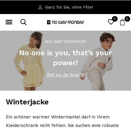
Ganz für Sie, ohne Filter
0
0
NO WAY ORDINARY
No one is you, that's your
power!
Blijf op de hoogte
Winterjacke
Ein schöner warmer Wintermantel darf in Ihrem
Kleiderschrank nicht fehlen. Sie suchen eine robuste