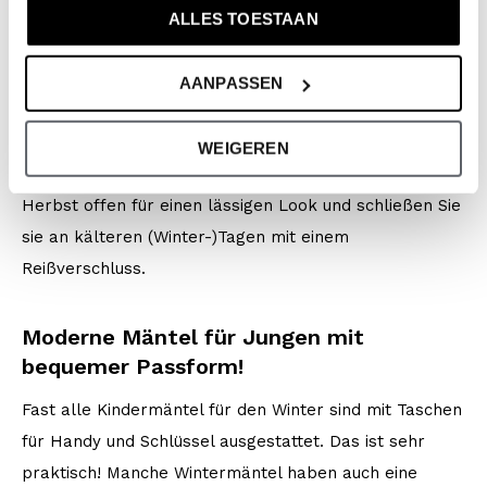
ALLES TOESTAAN
Entspannte Passform mit cooler Note
Wollen Sie originell aussehen? Oder möchten Sie lieber
AANPASSEN
etwas Legeres? Mit einer No Way Monday-Jacke
sehen Sie immer modern aus, und zwar nach Ihren
WEIGEREN
eigenen Vorstellungen. Tragen Sie Ihre Jacke im
Herbst offen für einen lässigen Look und schließen Sie
sie an kälteren (Winter-)Tagen mit einem
Reißverschluss.
Moderne Mäntel für Jungen mit
bequemer Passform!
Fast alle Kindermäntel für den Winter sind mit Taschen
für Handy und Schlüssel ausgestattet. Das ist sehr
praktisch! Manche Wintermäntel haben auch eine