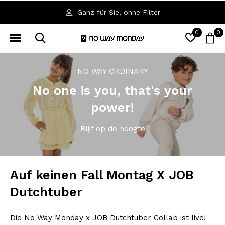
Verfügbar in den Größen 92 bis 164
0
0
NO WAY ORDINARY
No one is you, that's your
power!
Blijf op de hoogte
Auf keinen Fall Montag X JOB
Dutchtuber
Die No Way Monday x JOB Dutchtuber Collab ist live!