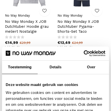
No Way Monday
No Way Monday
No Way Monday X JOB
No Way Monday X JOB
Dutchtuber Hoodie grau
Dutchtuber Pyjama-
meliert Nostalgie
Shorts-Set Taco
€14,99
€12,49
€29,99
€24,99
Inkl. MwSt.
Inkl. MwSt.
-50%
-50%
Toestemming
Details
Over
Deze website maakt gebruik van cookies
We gebruiken cookies om content en advertenties te
personaliseren, om functies voor social media te bieden
en om ons websiteverkeer te analyseren. Ook delen we
No Way Monday
No Way Monday
informatie over uw gebruik van onze site met onze