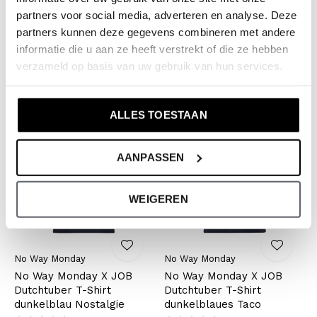
No Way Monday X JOB
No Way Monday X JOB
partners voor social media, adverteren en analyse. Deze
Dutchtuber T-Shirt grau-
Dutchtuber T-Shirt
partners kunnen deze gegevens combineren met andere
blau Nostalgie
hellrosa Nostalgie
informatie die u aan ze heeft verstrekt of die ze hebben
verzameld op basis van uw gebruik van hun services.
€11,49
€9,99
€22,99
€19,99
Inkl. MwSt.
Inkl. MwSt.
ALLES TOESTAAN
-50%
-50%
AANPASSEN
WEIGEREN
No Way Monday
No Way Monday
No Way Monday X JOB
No Way Monday X JOB
Dutchtuber T-Shirt
Dutchtuber T-Shirt
dunkelblau Nostalgie
dunkelblaues Taco