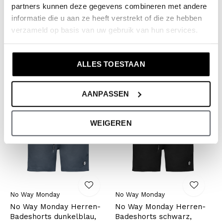
partners kunnen deze gegevens combineren met andere
No Way Monday
No Way Monday
informatie die u aan ze heeft verstrekt of die ze hebben
No Way Monday Herren-
No Way Monday Herren-
verzameld op basis van uw gebruik van hun services.
Badeshorts grau Waves
Badeshorts in Neongrün,
mittellang
mittellang
€13,99
€13,99
€27,99
€27,99
ALLES TOESTAAN
Inkl. MwSt.
Inkl. MwSt.
AANPASSEN
-50%
-50%
WEIGEREN
No Way Monday
No Way Monday
No Way Monday Herren-
No Way Monday Herren-
Badeshorts dunkelblau,
Badeshorts schwarz,