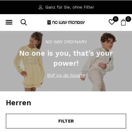
Verfügbar in den Größen 92 bis 164
0
0
NO WAY ORDINARY
No one is you, that's your
power!
Blijf op de hoogte
Herren
FILTER