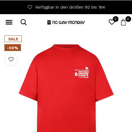
Verfügbar in den Größen 92 bis 164
0
0
SALE
-50%