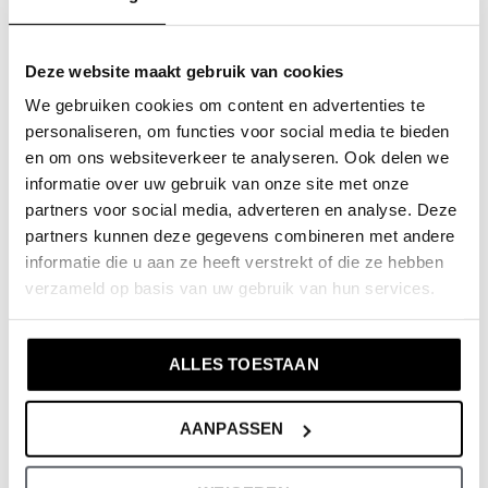
ganzen Tag über angenehm zu tragen ist.
Fanliebling:
Ein Artikel, der in der Sammlung
eines echten Fans nicht fehlen sollte.
Deze website maakt gebruik van cookies
We gebruiken cookies om content en advertenties te
Verfügbare Größen (Kombinationsgrößen):
Erhältlich
personaliseren, om functies voor social media te bieden
en om ons websiteverkeer te analyseren. Ook delen we
in den Größen 110 bis 164:
informatie over uw gebruik van onze site met onze
partners voor social media, adverteren en analyse. Deze
110/116
partners kunnen deze gegevens combineren met andere
122/128
informatie die u aan ze heeft verstrekt of die ze hebben
134/140
verzameld op basis van uw gebruik van hun services.
146/152
158/164
ALLES TOESTAAN
Produktspezifikationen:
AANPASSEN
Artikelnummer:
NX58154-1