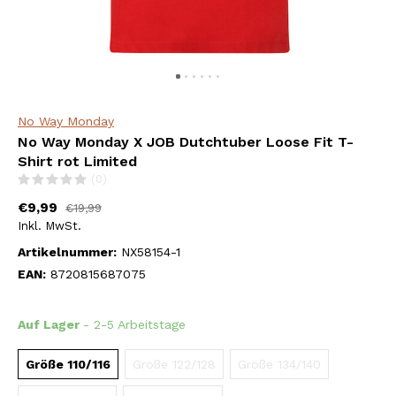
No Way Monday
No Way Monday X JOB Dutchtuber Loose Fit T-
Shirt rot Limited
(0)
€9,99
€19,99
Inkl. MwSt.
Artikelnummer:
NX58154-1
EAN:
8720815687075
Auf Lager
- 2-5 Arbeitstage
Größe 110/116
Größe 122/128
Größe 134/140