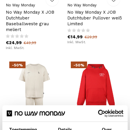
No Way Monday
No Way Monday
No Way Monday X JOB
No Way Monday X JOB
Dutchtuber
Dutchtuber Pullover weiß
Baseballweste grau
Limited
meliert
€14,99
€29,99
€24,99
Inkl. MwSt.
€49,99
Inkl. MwSt.
-50%
-50%
No Way Monday
No Way Monday
No Way Monday Jungen-
No Way Monday X JOB
Toestemming
Details
Over