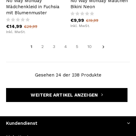
No Way Monday
No Way Monday Mädchen
Mädchenkleid in Fuchsia
Bikini Neon
mit Blumenmuster
€9,99
€19,99
€14,99
Inkl. MwSt.
€29,99
Inkl. MwSt.
1
2
3
4
5
10
Gesehen 24 der 238 Produkte
WEITERE ARTIKEL ANZEIGEN
Kundendienst