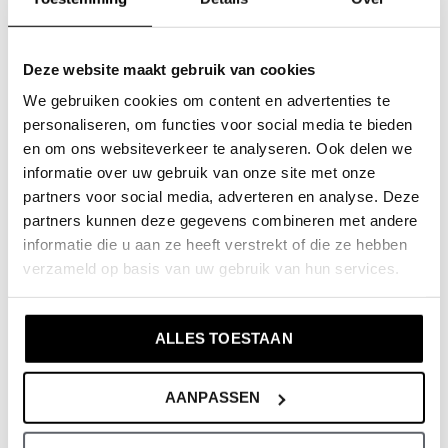
Set hellgrau T-Shirt Hose
Dutchtuber Hoodie rot
Nostalgie
€19,99
€39,99
Deze website maakt gebruik van cookies
Inkl. MwSt.
€14,99
€29,99
Inkl. MwSt.
We gebruiken cookies om content en advertenties te
personaliseren, om functies voor social media te bieden
en om ons websiteverkeer te analyseren. Ook delen we
-50%
-50%
informatie over uw gebruik van onze site met onze
partners voor social media, adverteren en analyse. Deze
partners kunnen deze gegevens combineren met andere
informatie die u aan ze heeft verstrekt of die ze hebben
verzameld op basis van uw gebruik van hun services.
ALLES TOESTAAN
No Way Monday
No Way Monday
No Way Monday X JOB
No Way Monday X JOB
Dutchtuber Hoodie grau
Dutchtuber set gray
AANPASSEN
meliert Nostalgie
melange