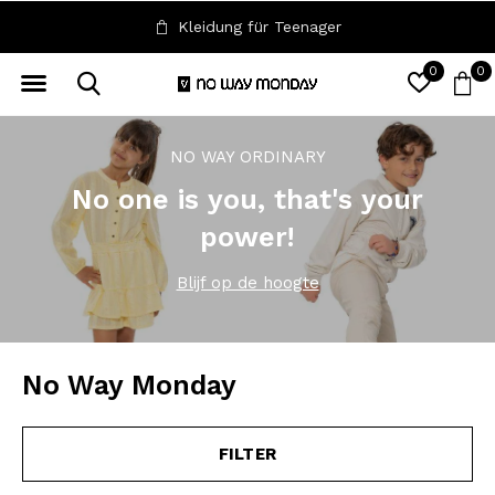
Ganz für Sie, ohne Filter
0
0
NO WAY ORDINARY
No one is you, that's your
power!
Blijf op de hoogte
No Way Monday
FILTER