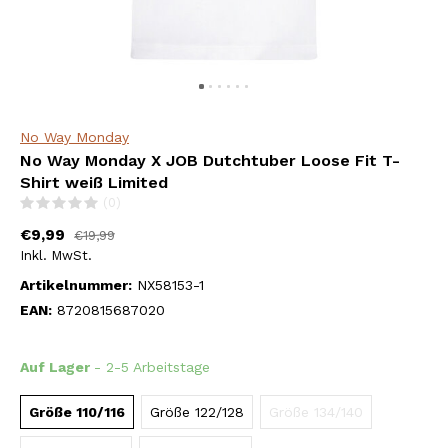
No Way Monday
No Way Monday X JOB Dutchtuber Loose Fit T-
Shirt weiß Limited
(0)
€9,99
€19,99
Inkl. MwSt.
Artikelnummer:
NX58153-1
EAN:
8720815687020
Auf Lager
- 2-5 Arbeitstage
Größe 110/116
Größe 122/128
Größe 134/140