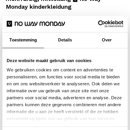
Monday kinderkleidung
Setze am Strand ein Statement mit dieser No Way
Monday Badeshorts für Jungen in leuchtenden Farben!
Die diagonalen Streifen in Rosa, Gelb, Grün und Blau
Toestemming
Details
Over
sorgen für einen energiegeladenen Look, der perfekt
zu aktiven Sommertagen passt. Die Shorts sind mit
einem elastischen Bund und einem Kordelzug
Deze website maakt gebruik van cookies
ausgestattet, sodass sie beim Tauchen und Spielen gut
We gebruiken cookies om content en advertenties te
personaliseren, om functies voor social media te bieden
sitzen. Das schnell trocknende Material sorgt dafür,
en om ons websiteverkeer te analyseren. Ook delen we
dass du im Handumdrehen wieder bereit bist für dein
informatie over uw gebruik van onze site met onze
nächstes Abenteuer in der Sonne.
partners voor social media, adverteren en analyse. Deze
partners kunnen deze gegevens combineren met andere
Spezifikationen
informatie die u aan ze heeft verstrekt of die ze hebben
verzameld op basis van uw gebruik van hun services.
Marke: No Way Monday