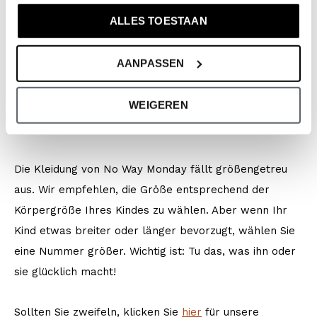
Saison: Spring/Summer 2026
ALLES TOESTAAN
Kollektion: Jungenkleidung (92-164) /
Babykleidung (44-86)
AANPASSEN
Type:
Badebekleidung
Farbe: White + multi colour
WEIGEREN
Zusammensetzung: 95% Polyester/ 5% Elastane
Artikelnummer: N58292-116
Die Kleidung von No Way Monday fällt größengetreu
aus. Wir empfehlen, die Größe entsprechend der
Körpergröße Ihres Kindes zu wählen. Aber wenn Ihr
Kind etwas breiter oder länger bevorzugt, wählen Sie
eine Nummer größer. Wichtig ist: Tu das, was ihn oder
sie glücklich macht!
Sollten Sie zweifeln, klicken Sie
hier
für unsere