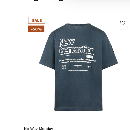
SALE
-50%
No Way Monday