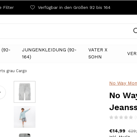
 Filter
Verfügbar in den Größen 92 bis 164
(92-
JUNGENKLEIDUNG (92-
VATER X
VER
164)
SOHN
ts grau Cargo
No Way Mon
No Wa
Jeanss
(
€14,99
€29