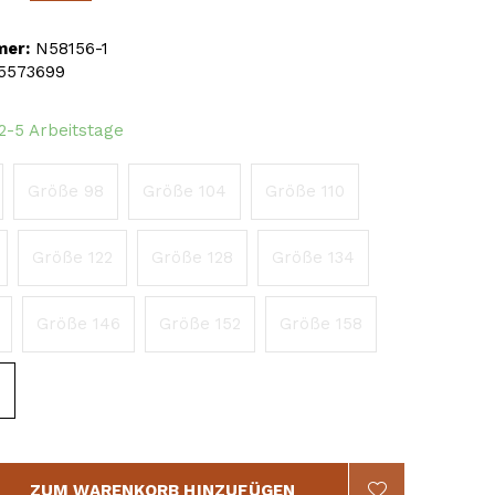
mer:
N58156-1
5573699
 2-5 Arbeitstage
Größe 98
Größe 104
Größe 110
Größe 122
Größe 128
Größe 134
Größe 146
Größe 152
Größe 158
4
ZUM WARENKORB HINZUFÜGEN