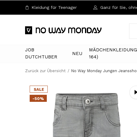
Kleidung für Teenager
Ganz für Sie, ohne
JOB
MÄDCHENKLEIDUNG 
NEU
DUTCHTUBER
164)
Zurück zur Übersicht
No Way Monday Jungen Jeansshor
SALE
-50%