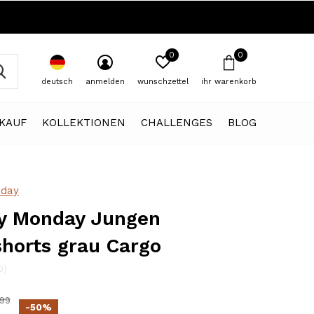
0
0
deutsch
anmelden
wunschzettel
ihr warenkorb
KAUF
KOLLEKTIONEN
CHALLENGES
BLOG
day
y Monday Jungen
horts grau Cargo
0)
,99
-50%