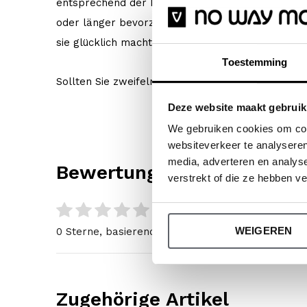
entsprechend der Körpergröße Ihres Kindes zu w
oder länger bevorzugt, wählen Sie eine Nummer gr
sie glücklich macht!
Toestemming
Sollten Sie zweifeln, klicken Sie
hier
für unsere G
Deze website maakt gebruik
We gebruiken cookies om cont
websiteverkeer te analyseren
media, adverteren en analys
Bewertungen
verstrekt of die ze hebben v
0
/ 5
WEIGEREN
0 Sterne, basierend auf 0 Bewertungen
Zugehörige Artikel