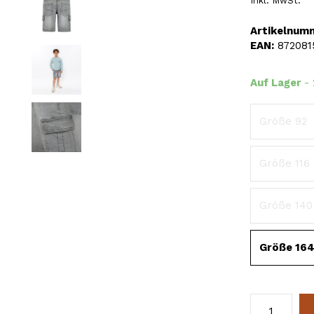
Inkl. MwSt.
Artikelnum
EAN:
872081
Auf Lager
-
Größe 92
Größe 116
Größe 140
Größe 16