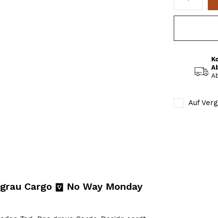
K
A
Ab
Auf Verg
 grau Cargo
No Way Monday