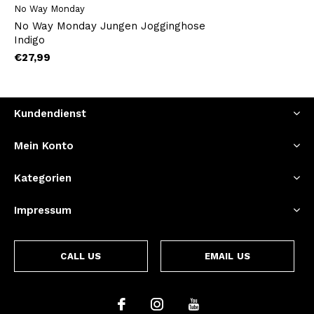
No Way Monday
No Way Monday Jungen Jogginghose
Indigo
€27,99
Kundendienst
Mein Konto
Kategorien
Impressum
CALL US
EMAIL US