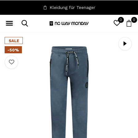
Kleidung für Teenager
0
0
SALE
-50%