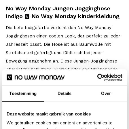
No Way Monday Jungen Jogginghose
Indigo
No Way Monday kinderkleidung
Die tiefe Indigofarbe verleiht den No Way Monday
Jogginghosen einen coolen Look, der perfekt zu jeder
Jahreszeit passt. Die Hose ist aus Baumwolle mit
Stretchanteil gefertigt und fühlt sich bei jeder
Bewegung angenehm an. Diese Jungen-Jogginghose
ist ideal für Schultage, Freizeit oder das Wochenende
und bildet eine bequeme Basis für jedes Outfit.
Toestemming
Details
Over
Spezifikationen
Marke: No Way Monday
Deze website maakt gebruik van cookies
Saison: Spring/Summer 2026
We gebruiken cookies om content en advertenties te
Kollektion: Jungenkleidung (92-164)