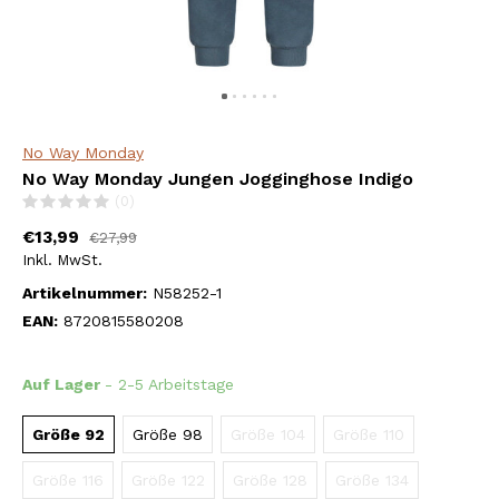
No Way Monday
No Way Monday Jungen Jogginghose Indigo
(0)
€13,99
€27,99
Inkl. MwSt.
Artikelnummer:
N58252-1
EAN:
8720815580208
Auf Lager
- 2-5 Arbeitstage
Größe 92
Größe 98
Größe 104
Größe 110
Größe 116
Größe 122
Größe 128
Größe 134