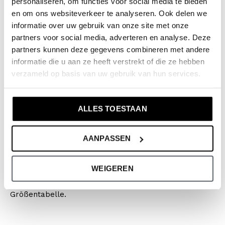
personaliseren, om functies voor social media te bieden
Type:
Hose
en om ons websiteverkeer te analyseren. Ook delen we
Farbe: Indigo
informatie over uw gebruik van onze site met onze
Zusammensetzung: 95% Cotton/ 5% Elastane
partners voor social media, adverteren en analyse. Deze
partners kunnen deze gegevens combineren met andere
Artikelnummer: N58252-1
informatie die u aan ze heeft verstrekt of die ze hebben
verzameld op basis van uw gebruik van hun services.
Die Kleidung von No Way Monday fällt größengetreu
aus. Wir empfehlen, die Größe entsprechend der
Körpergröße Ihres Kindes zu wählen. Aber wenn Ihr
ALLES TOESTAAN
Kind etwas breiter oder länger bevorzugt, wählen Sie
eine Nummer größer. Wichtig ist: Tu das, was ihn oder
AANPASSEN
sie glücklich macht!
WEIGEREN
Sollten Sie zweifeln, klicken Sie
hier
für unsere
Größentabelle.