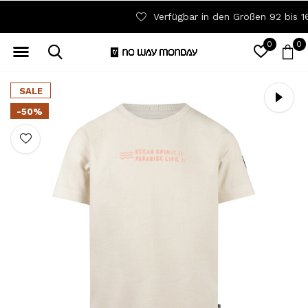
Verfügbar in den Größen 92 bis 164
0
0
SALE
-50%