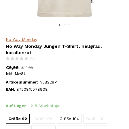
No Way Monday
No Way Monday Jungen T-Shirt, hellgrau,
korallenrot
(0)
€9,99
€19,99
Inkl. MwSt.
Artikelnummer:
N58229-1
EAN:
8720815578908
Auf Lager
- 2-5 Arbeitstage
Größe 92
Größe 98
Größe 104
Größe 110