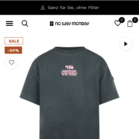
Verfügbar in den Größen 92 bis 164
0
0
SALE
-50%