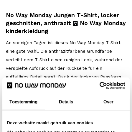
No Way Monday Jungen T-Shirt, locker
geschnitten, anthrazit
No Way Monday
kinderkleidung
An sonnigen Tagen ist dieses No Way Monday T-Shirt
eine gute Wahl. Die anthrazitfarbene Grundfarbe
verleiht dem T-Shirt einen ruhigen Look, während der
verspielte Aufdruck auf der Rückseite für ein
auffälliges Detail sorgt. Dank der lockeren Passform
ist dieses Jungen-T-Shirt bequem und luftig.
Hergestellt aus Baumwolle mit Stretchanteil für
Toestemming
Details
Over
zusätzlichen Tragekomfort in der Schule, in der Freizeit
und im Urlaub.
Deze website maakt gebruik van cookies
Spezifikationen
We gebruiken cookies om content en advertenties te