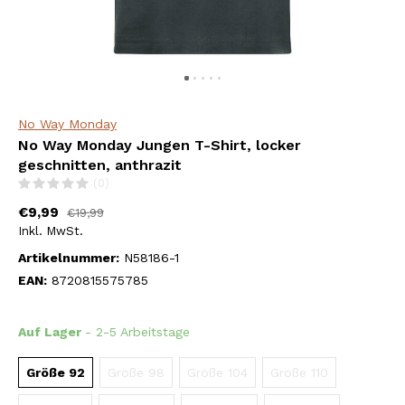
No Way Monday
No Way Monday Jungen T-Shirt, locker
geschnitten, anthrazit
(0)
€9,99
€19,99
Inkl. MwSt.
Artikelnummer:
N58186-1
EAN:
8720815575785
Auf Lager
- 2-5 Arbeitstage
Größe 92
Größe 98
Größe 104
Größe 110