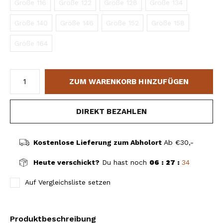
Größe 116
Größe 122
Größe 128
Größe 134
Größe 140
Größe 146
Größe 152
Größe 158
Größe 164
ZUM WARENKORB HINZUFÜGEN
DIREKT BEZAHLEN
Kostenlose Lieferung zum Abholort
Ab €30,-
Heute verschickt?
Du hast noch
06 : 27 :
33
Auf Vergleichsliste setzen
Produktbeschreibung