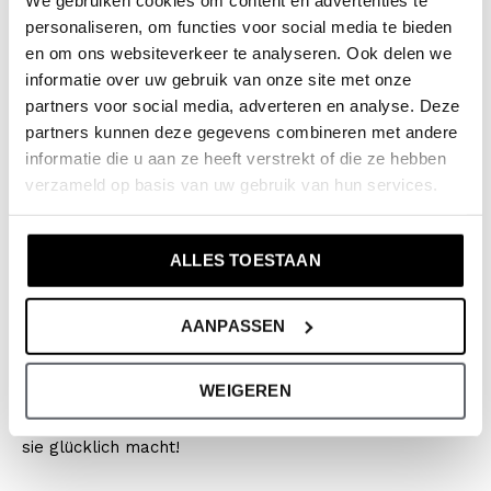
personaliseren, om functies voor social media te bieden
Marke: No Way Monday
en om ons websiteverkeer te analyseren. Ook delen we
Saison: Spring/Summer 2026
informatie over uw gebruik van onze site met onze
Kollektion: Jungenkleidung (92-164)
partners voor social media, adverteren en analyse. Deze
Type:
T-shirt
partners kunnen deze gegevens combineren met andere
informatie die u aan ze heeft verstrekt of die ze hebben
Farbe: Anthracite
verzameld op basis van uw gebruik van hun services.
Zusammensetzung: 95% Cotton/ 5% Elastane
Artikelnummer: N58186-1
ALLES TOESTAAN
Die Kleidung von No Way Monday fällt größengetreu
aus. Wir empfehlen, die Größe entsprechend der
AANPASSEN
Körpergröße Ihres Kindes zu wählen. Aber wenn Ihr
Kind etwas breiter oder länger bevorzugt, wählen Sie
WEIGEREN
eine Nummer größer. Wichtig ist: Tu das, was ihn oder
sie glücklich macht!