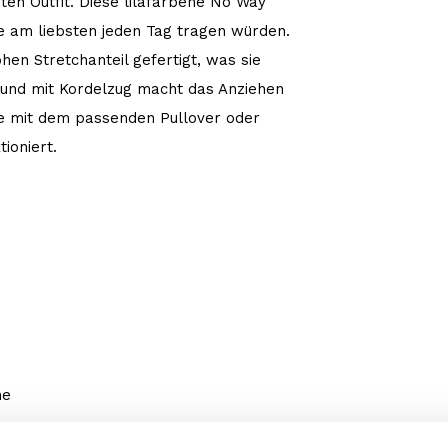
en Outfit. Diese lilafarbene No Way
ie am liebsten jeden Tag tragen würden.
en Stretchanteil gefertigt, was sie
und mit Kordelzug macht das Anziehen
e mit dem passenden Pullover oder
ioniert.
ne