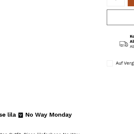
K
A
Ab
Auf Verg
e lila
No Way Monday