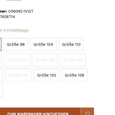
mer:
O56092-1VGT
7626714
 2-5 Arbeitstage
Größe 98
Größe 104
Größe 110
Größe 122
Größe 128
Größe 134
Größe 146
Größe 152
Größe 158
ZUM WARENKORB HINZUFÜGEN