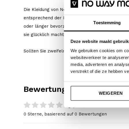
Die Kleidung von No Way Monday fällt größengetr
entsprechend der Körpergröße Ihres Kindes zu w
Toestemming
oder länger bevorzugt, wählen Sie eine Nummer gr
sie glücklich macht!
Deze website maakt gebruik
We gebruiken cookies om cont
Sollten Sie zweifeln, klicken Sie
hier
für unsere G
websiteverkeer te analyseren
media, adverteren en analys
verstrekt of die ze hebben v
Bewertungen
WEIGEREN
0
/ 5
0 Sterne, basierend auf 0 Bewertungen