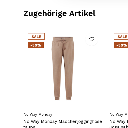
Zugehörige Artikel
SALE
SALE
-50%
-50%
No Way Monday
No Way M
No Way Monday Mädchenjogginghose
No Way 
taupe
Joggingh