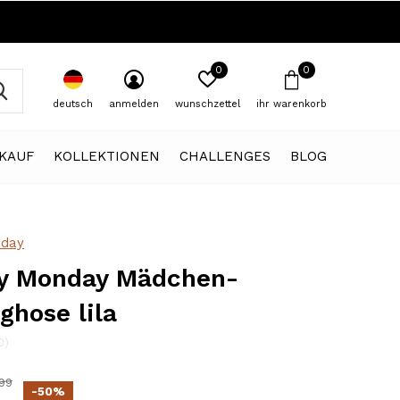
0
0
deutsch
anmelden
wunschzettel
ihr warenkorb
KAUF
KOLLEKTIONEN
CHALLENGES
BLOG
day
y Monday Mädchen-
ghose lila
0)
99
-50%