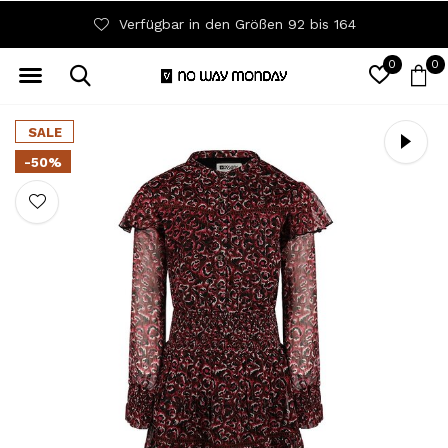
Verfügbar in den Größen 92 bis 164
0
0
SALE
-50%