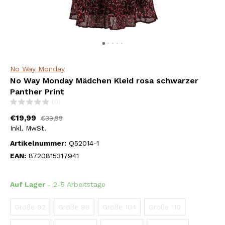
No Way Monday
No Way Monday Mädchen Kleid rosa schwarzer
Panther Print
(0)
€19,99
€39,99
Inkl. MwSt.
Artikelnummer:
Q52014-1
EAN:
8720815317941
Auf Lager
- 2-5 Arbeitstage
Größe 92
Größe 98
Größe 104
Größe 110