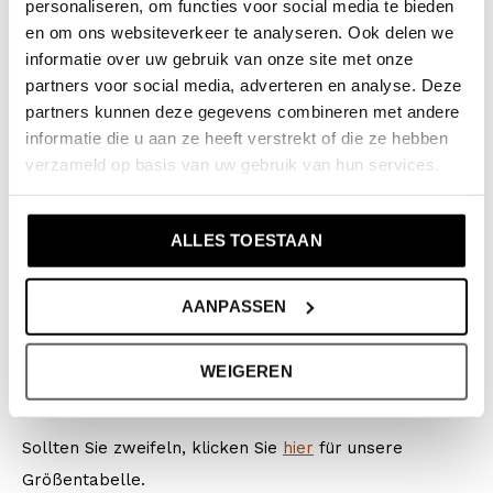
Kollektion: Mädchenkleidung (92-164)
personaliseren, om functies voor social media te bieden
en om ons websiteverkeer te analyseren. Ook delen we
Type:
Kleid
informatie over uw gebruik van onze site met onze
Farbe: Multi colour
partners voor social media, adverteren en analyse. Deze
Zusammensetzung: Shell: 99% Polyester/ 1%
partners kunnen deze gegevens combineren met andere
Metalized yarn; Lining: 100% Polyester
informatie die u aan ze heeft verstrekt of die ze hebben
Artikelnummer: Q52014-1
verzameld op basis van uw gebruik van hun services.
Die Kleidung von No Way Monday fällt größengetreu
ALLES TOESTAAN
aus. Wir empfehlen, die Größe entsprechend der
Körpergröße Ihres Kindes zu wählen. Aber wenn Ihr
AANPASSEN
Kind etwas breiter oder länger bevorzugt, wählen Sie
eine Nummer größer. Wichtig ist: Tu das, was ihn oder
WEIGEREN
sie glücklich macht!
Sollten Sie zweifeln, klicken Sie
hier
für unsere
Größentabelle.